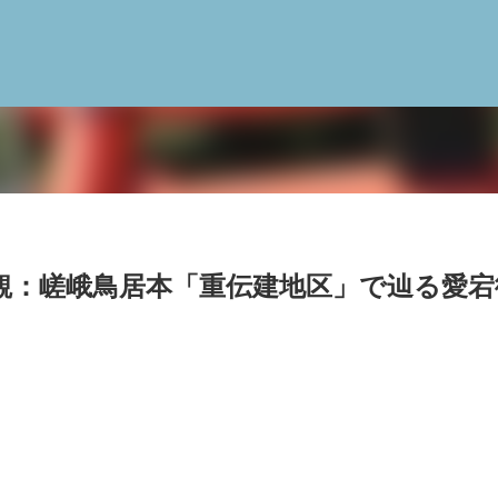
スキップしてメイン コンテンツに移動
観：嵯峨鳥居本「重伝建地区」で辿る愛宕