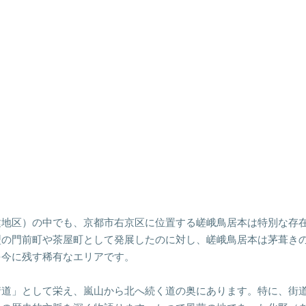
建地区）の中でも、京都市右京区に位置する嵯峨鳥居本は特別な存
型の門前町や茶屋町として発展したのに対し、嵯峨鳥居本は茅葺き
を今に残す稀有なエリアです。
街道」として栄え、嵐山から北へ続く道の奥にあります。特に、街