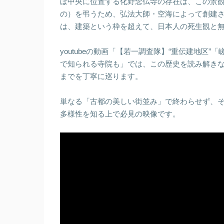
ぼ中央に位置する化野念仏寺の存在は、この景
の）を弔うため、弘法大師・空海によって創建さ
は、建築という枠を超えて、日本人の死生観と
youtubeの動画「【若一調査隊】“重伝建地
で知られる寺院も」では、この歴史を読み解き
までを丁寧に巡ります。
単なる「古都の美しい街並み」で終わらせず、
多様性を知る上で必見の映像です。