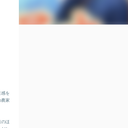
在感を
の農家
道のほ