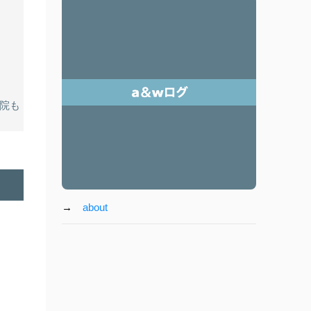
院も
→
about