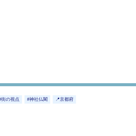
#街の視点
#神社仏閣
📍京都府