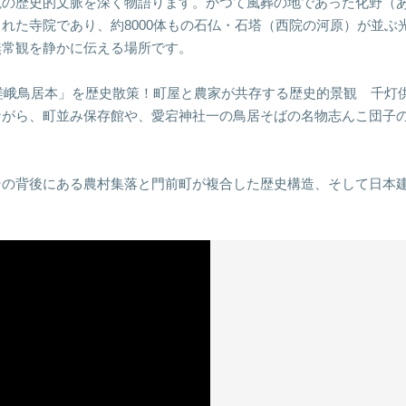
観の歴史的文脈を深く物語ります。かつて風葬の地であった化野（
れた寺院であり、約8000体もの石仏・石塔（西院の河原）が並ぶ
無常観を静かに伝える場所です。
区”「嵯峨鳥居本」を歴史散策！町屋と農家が共存する歴史的景観 千灯
ながら、町並み保存館や、愛宕神社一の鳥居そばの名物志んこ団子
その背後にある農村集落と門前町が複合した歴史構造、そして日本