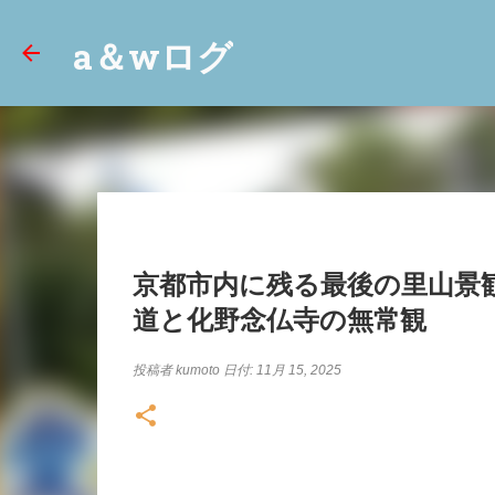
a＆wログ
京都市内に残る最後の里山景
道と化野念仏寺の無常観
投稿者
kumoto
日付:
11月 15, 2025