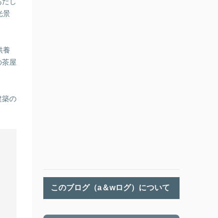
あだし
光景
供養
の茶屋
建築の
このブログ（a＆wログ）について