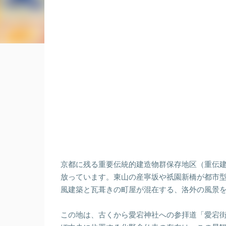
京都に残る重要伝統的建造物群保存地区（重伝
放っています。東山の産寧坂や祇園新橋が都市
風建築と瓦葺きの町屋が混在する、洛外の風景
この地は、古くから愛宕神社への参拝道「愛宕