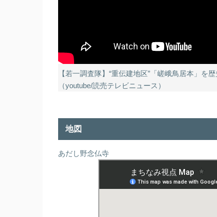
【若一調査隊】“重伝建地区”「嵯峨鳥居本」を
（youtube/読売テレビニュース）
地図
あだし野念仏寺