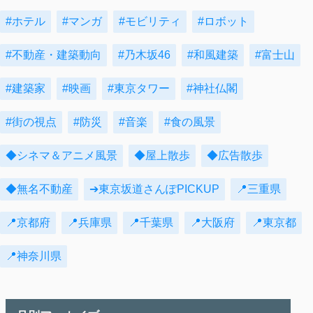
#ホテル
#マンガ
#モビリティ
#ロボット
#不動産・建築動向
#乃木坂46
#和風建築
#富士山
#建築家
#映画
#東京タワー
#神社仏閣
#街の視点
#防災
#音楽
#食の風景
◆シネマ＆アニメ風景
◆屋上散歩
◆広告散歩
◆無名不動産
➔東京坂道さんぽPICKUP
📍三重県
📍京都府
📍兵庫県
📍千葉県
📍大阪府
📍東京都
📍神奈川県