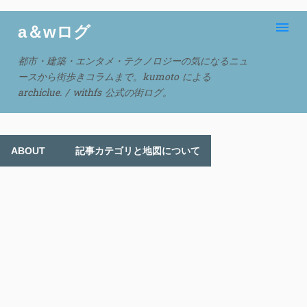
スキップしてメイン コンテンツに移動
a＆wログ
都市・建築・エンタメ・テクノロジーの気になるニュ
ースから街歩きコラムまで。kumoto による
archiclue. / withfs 公式の街ログ。
ABOUT
記事カテゴリと地図について