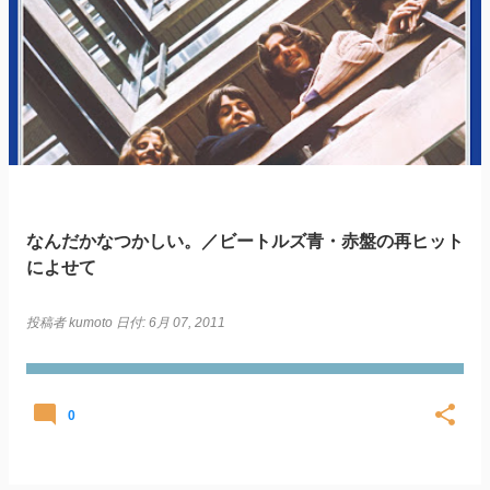
投
稿
なんだかなつかしい。／ビートルズ青・赤盤の再ヒット
によせて
投稿者
kumoto
日付:
6月 07, 2011
0