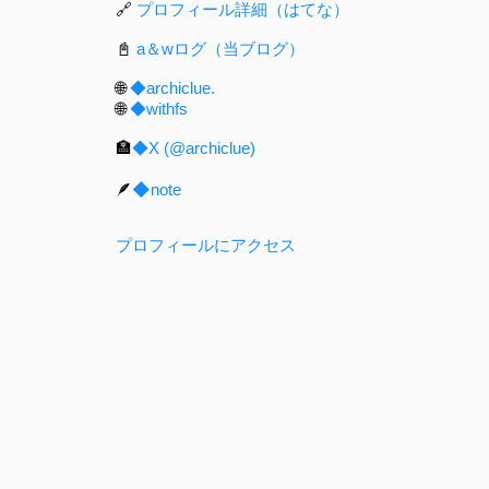
🔗
プロフィール詳細（はてな）
📓
a＆wログ（当ブログ）
🌐
◆archiclue.
🌐
◆withfs
🏣
◆X (@archiclue)
🪶
◆note
プロフィールにアクセス