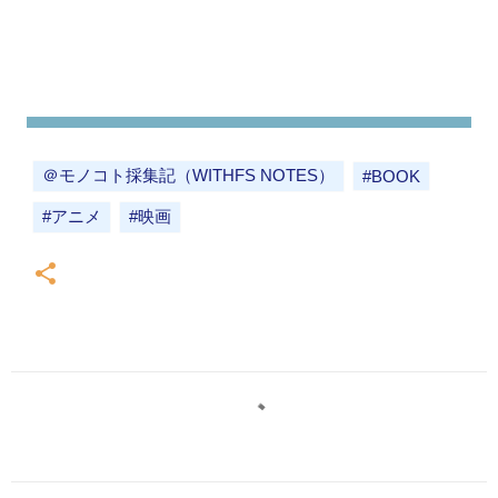
＠モノコト採集記（WITHFS NOTES）
#BOOK
#アニメ
#映画
コ
メ
ン