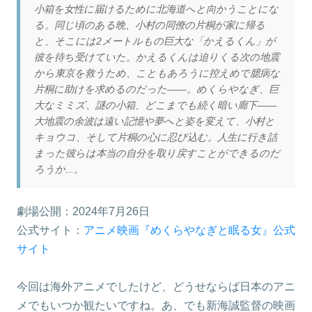
小箱を女性に届けるために北海道へと向かうことにな
る。同じ頃のある晩、小村の同僚の片桐が家に帰る
と、そこには2メートルもの巨大な「かえるくん」が
彼を待ち受けていた。かえるくんは迫りくる次の地震
から東京を救うため、こともあろうに控えめで臆病な
片桐に助けを求めるのだった――。めくらやなぎ、巨
大なミミズ、謎の小箱、どこまでも続く暗い廊下――
大地震の余波は遠い記憶や夢へと姿を変えて、小村と
キョウコ、そして片桐の心に忍び込む。人生に行き詰
まった彼らは本当の自分を取り戻すことができるのだ
ろうか...。
劇場公開：2024年7月26日
公式サイト：
アニメ映画『めくらやなぎと眠る女』公式
サイト
今回は海外アニメでしたけど、どうせならば日本のアニ
メでもいつか観たいですね。あ、でも新海誠監督の映画