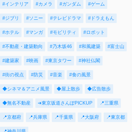
#インテリア
#カメラ
#ガンダム
#ゲーム
#ジブリ
#ソニー
#テレビドラマ
#ドラえもん
#ホテル
#マンガ
#モビリティ
#ロボット
#不動産・建築動向
#乃木坂46
#和風建築
#富士山
#建築家
#映画
#東京タワー
#神社仏閣
#街の視点
#防災
#音楽
#食の風景
◆シネマ＆アニメ風景
◆屋上散歩
◆広告散歩
◆無名不動産
➔東京坂道さんぽPICKUP
📍三重県
📍京都府
📍兵庫県
📍千葉県
📍大阪府
📍東京都
📍神奈川県