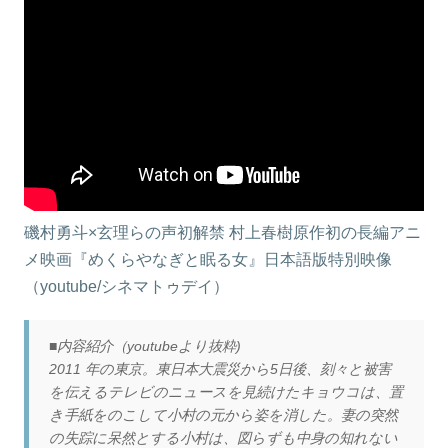
磯村勇斗×玄理らの声初解禁 村上春樹原作初の⻑編アニ
メ映画『めくらやなぎと眠る女』日本語版特別映像
（youtube/シネマトゥデイ）
■内容紹介（youtubeより抜粋)
2011 年の東京。東日本大震災から5日後、刻々と被害
を伝えるテレビのニュースを見続けたキョウコは、置
き手紙をのこして小村の元から姿を消した。妻の突然
の失踪に呆然とする小村は、図らずも中身の知れない