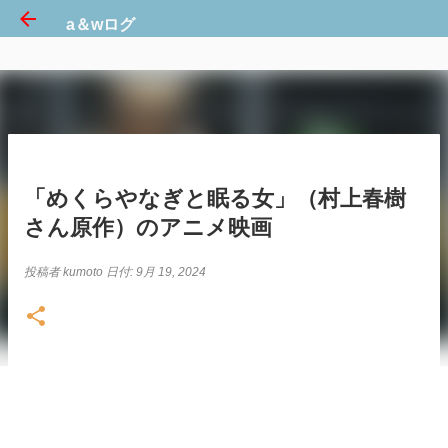
a＆wログ
スキップしてメイン コンテンツに移動
「めくらやなぎと眠る女」（村上春樹
さん原作）のアニメ映画
投稿者
kumoto
日付:
9月 19, 2024