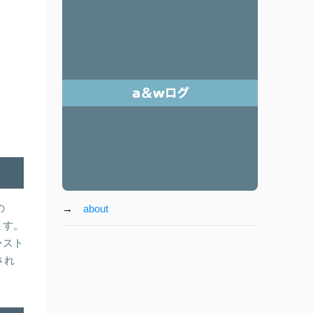
の
→
about
ます。
ンスト
され