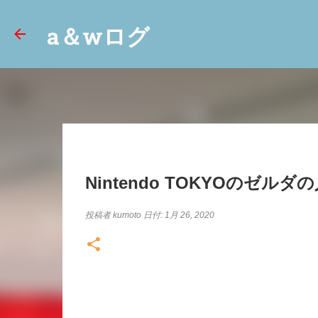
a＆wログ
Nintendo TOKYOのゼル
投稿者
kumoto
日付:
1月 26, 2020