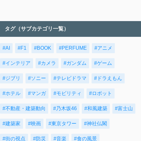
タグ（サブカテゴリ一覧）
#AI
#F1
#BOOK
#PERFUME
#アニメ
#インテリア
#カメラ
#ガンダム
#ゲーム
#ジブリ
#ソニー
#テレビドラマ
#ドラえもん
#ホテル
#マンガ
#モビリティ
#ロボット
#不動産・建築動向
#乃木坂46
#和風建築
#富士山
#建築家
#映画
#東京タワー
#神社仏閣
#街の視点
#防災
#音楽
#食の風景