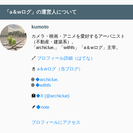
「a＆wログ」の運営人について
kumoto
カメラ・映画・アニメを愛好するアーバニスト
（不動産・建築系）。
「archiclue.」「withfs」「a＆wログ」主宰。
🔗
プロフィール詳細（はてな）
📓
a＆wログ（当ブログ）
🌐
◆archiclue.
🌐
◆withfs
🏣
◆X (@archiclue)
🪶
◆note
プロフィールにアクセス