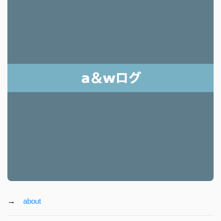
→
about