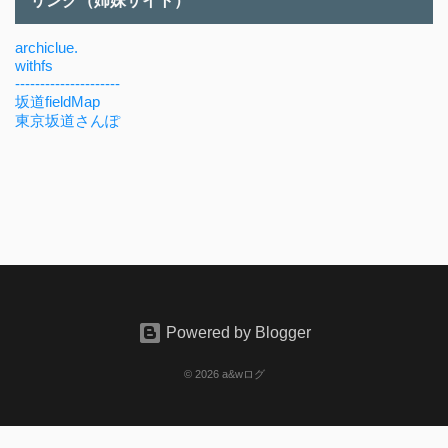
リンク（姉妹サイト）
archiclue.
withfs
---------------------
坂道fieldMap
東京坂道さんぽ
Powered by Blogger
© 2026 a&wログ