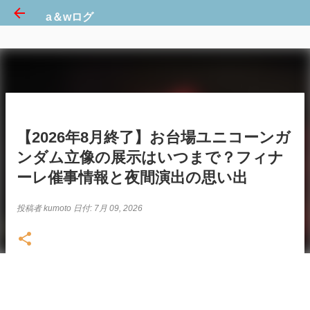
a＆wログ
スキップしてメイン コンテンツに移動
【2026年8月終了】お台場ユニコーンガ
ンダム立像の展示はいつまで？フィナ
ーレ催事情報と夜間演出の思い出
投稿者
kumoto
日付:
7月 09, 2026