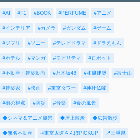
#AI
#F1
#BOOK
#PERFUME
#アニメ
#インテリア
#カメラ
#ガンダム
#ゲーム
#ジブリ
#ソニー
#テレビドラマ
#ドラえもん
#ホテル
#マンガ
#モビリティ
#ロボット
#不動産・建築動向
#乃木坂46
#和風建築
#富士山
#建築家
#映画
#東京タワー
#神社仏閣
#街の視点
#防災
#音楽
#食の風景
◆シネマ＆アニメ風景
◆屋上散歩
◆広告散歩
◆無名不動産
➔東京坂道さんぽPICKUP
📍三重県