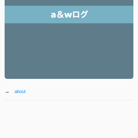
→
about