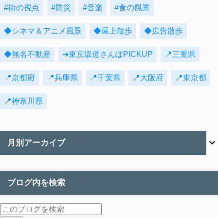
#街の視点
#防災
#音楽
#食の風景
◆シネマ＆アニメ風景
◆屋上散歩
◆広告散歩
◆無名不動産
➔東京坂道さんぽPICKUP
📍三重県
📍京都府
📍兵庫県
📍千葉県
📍大阪府
📍東京都
📍神奈川県
月別アーカイブ
ブログ内を検索