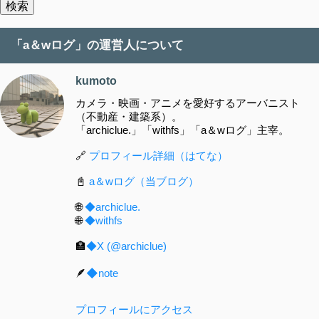
「a＆wログ」の運営人について
kumoto
カメラ・映画・アニメを愛好するアーバニスト
（不動産・建築系）。
「archiclue.」「withfs」「a＆wログ」主宰。
🔗
プロフィール詳細（はてな）
📓
a＆wログ（当ブログ）
🌐
◆archiclue.
🌐
◆withfs
🏣
◆X (@archiclue)
🪶
◆note
プロフィールにアクセス